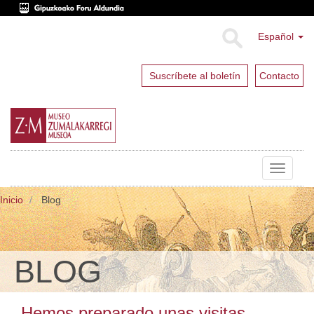
Español
Suscríbete al boletín
Contacto
Toggle
navigat
Inicio
Blog
BLOG
Hemos preparado unas visitas