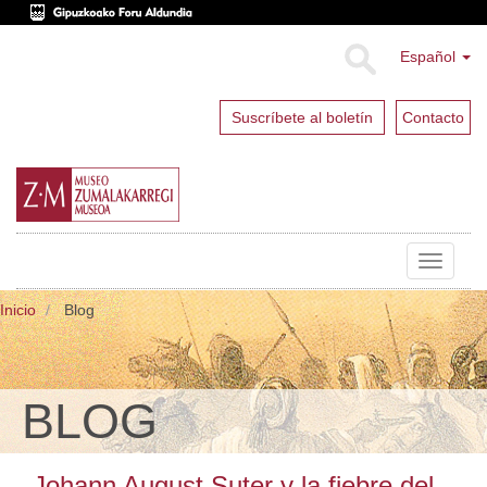
Español
Suscríbete al boletín
Contacto
Toggle
navigat
Inicio
Blog
BLOG
Johann August Suter y la fiebre del