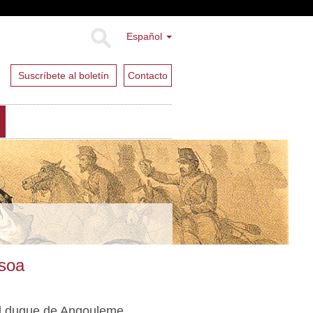
Español
Suscríbete al boletín
Contacto
asoa
 el duque de Angouleme