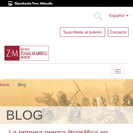
Español
Suscríbete al boletín
Contacto
Toggle
navigat
Inicio
Blog
BLOG
La primera prensa litográfica en