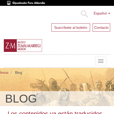
Español
Suscríbete al boletín
Contacto
Toggle
navigat
Inicio
Blog
BLOG
Los contenidos ya están traducidos