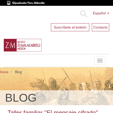
Español
Suscríbete al boletín
Contacto
Toggle
navigat
Inicio
Blog
BLOG
Taller familiar "El mensaje cifrado"