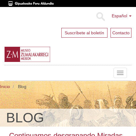
Español
Suscríbete al boletín
Contacto
Toggle
navigat
Inicio
Blog
BLOG
Continuamos desgranando Miradas.