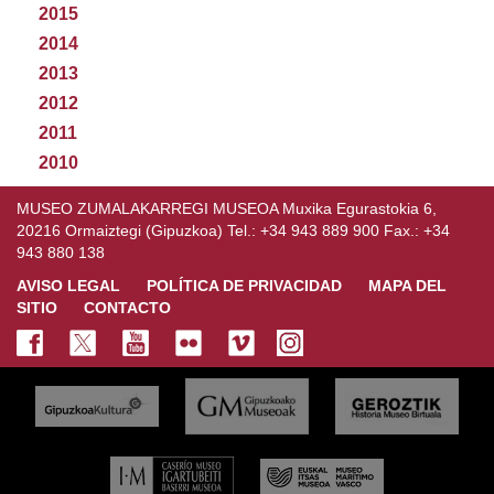
2015
2014
2013
2012
2011
2010
MUSEO ZUMALAKARREGI MUSEOA Muxika Egurastokia 6,
20216 Ormaiztegi (Gipuzkoa) Tel.: +34 943 889 900 Fax.: +34
943 880 138
AVISO LEGAL
POLÍTICA DE PRIVACIDAD
MAPA DEL
SITIO
CONTACTO