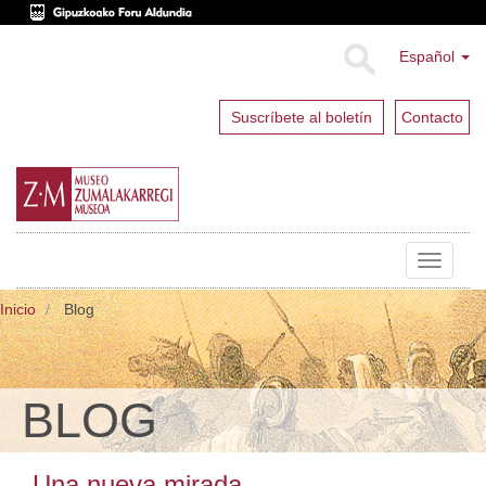
Español
Suscríbete al boletín
Contacto
Toggle
navigat
Inicio
Blog
BLOG
Una nueva mirada.