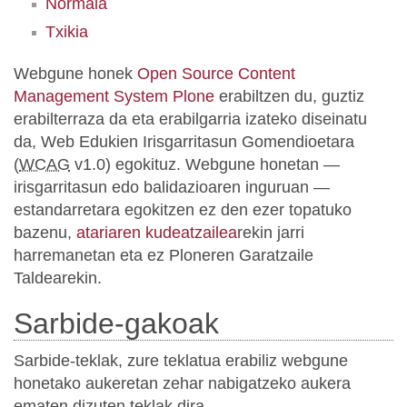
Normala
Txikia
Webgune honek
Open Source Content
Management System Plone
erabiltzen du, guztiz
erabilterraza da eta erabilgarria izateko diseinatu
da, Web Edukien Irisgarritasun Gomendioetara
(
WCAG
v1.0) egokituz. Webgune honetan —
irisgarritasun edo balidazioaren inguruan —
estandarretara egokitzen ez den ezer topatuko
bazenu,
atariaren kudeatzailea
rekin jarri
harremanetan eta ez Ploneren Garatzaile
Taldearekin.
Sarbide-gakoak
Sarbide-teklak, zure teklatua erabiliz webgune
honetako aukeretan zehar nabigatzeko aukera
ematen dizuten teklak dira.