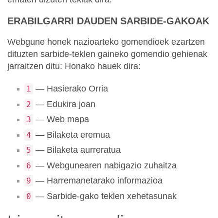
ERABILGARRI DAUDEN SARBIDE-GAKOAK
Webgune honek nazioarteko gomendioek ezartzen
dituzten sarbide-teklen gaineko gomendio gehienak
jarraitzen ditu: Honako hauek dira:
— Hasierako Orria
1
— Edukira joan
2
— Web mapa
3
— Bilaketa eremua
4
— Bilaketa aurreratua
5
— Webgunearen nabigazio zuhaitza
6
— Harremanetarako informazioa
9
— Sarbide-gako teklen xehetasunak
0