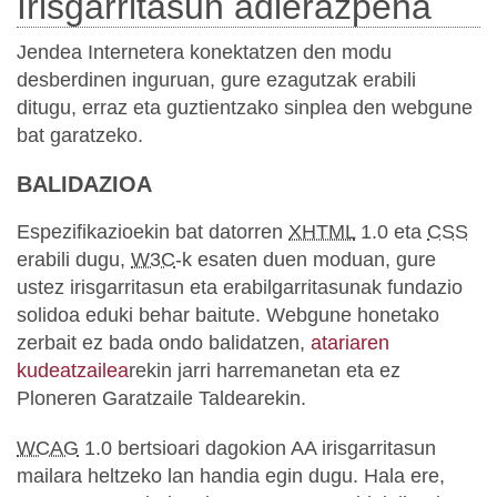
Irisgarritasun adierazpena
Jendea Internetera konektatzen den modu
desberdinen inguruan, gure ezagutzak erabili
ditugu, erraz eta guztientzako sinplea den webgune
bat garatzeko.
BALIDAZIOA
Espezifikazioekin bat datorren
XHTML
1.0 eta
CSS
erabili dugu,
W3C
-k esaten duen moduan, gure
ustez irisgarritasun eta erabilgarritasunak fundazio
solidoa eduki behar baitute. Webgune honetako
zerbait ez bada ondo balidatzen,
atariaren
kudeatzailea
rekin jarri harremanetan eta ez
Ploneren Garatzaile Taldearekin.
WCAG
1.0 bertsioari dagokion AA irisgarritasun
mailara heltzeko lan handia egin dugu. Hala ere,