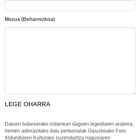
Mezua (Beharrezkoa)
LEGE OHARRA
Datuen babeserako indarrean dagoen legediaren arabera,
hemen adierazitako datu pertsonalak Gipuzkoako Foru
Aldundiaren Kulturako zuzendaritza nagusiaren