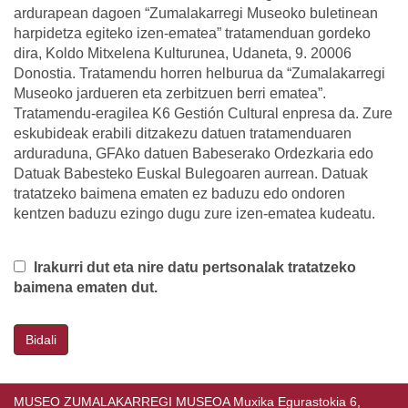
ardurapean dagoen “Zumalakarregi Museoko buletinean
harpidetza egiteko izen-ematea” tratamenduan gordeko
dira, Koldo Mitxelena Kulturunea, Udaneta, 9. 20006
Donostia. Tratamendu horren helburua da “Zumalakarregi
Museoko jardueren eta zerbitzuen berri ematea”.
Tratamendu-eragilea K6 Gestión Cultural enpresa da. Zure
eskubideak erabili ditzakezu datuen tratamenduaren
arduraduna, GFAko datuen Babeserako Ordezkaria edo
Datuak Babesteko Euskal Bulegoaren aurrean. Datuak
tratatzeko baimena ematen ez baduzu edo ondoren
kentzen baduzu ezingo dugu zure izen-ematea kudeatu.
Irakurri dut eta nire datu pertsonalak tratatzeko
baimena ematen dut.
Bidali
MUSEO ZUMALAKARREGI MUSEOA Muxika Egurastokia 6,