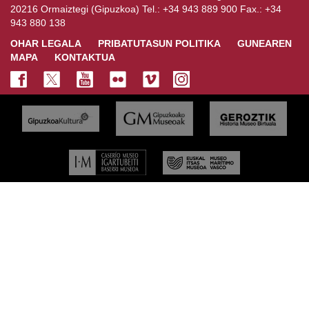
20216 Ormaiztegi (Gipuzkoa) Tel.: +34 943 889 900 Fax.: +34
943 880 138
OHAR LEGALA
PRIBATUTASUN POLITIKA
GUNEAREN
MAPA
KONTAKTUA