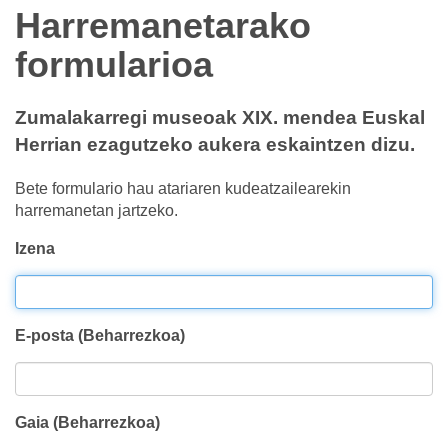
Harremanetarako
formularioa
Zumalakarregi museoak XIX. mendea Euskal
Herrian ezagutzeko aukera eskaintzen dizu.
Bete formulario hau atariaren kudeatzailearekin
harremanetan jartzeko.
Izena
E-posta (Beharrezkoa)
Gaia (Beharrezkoa)