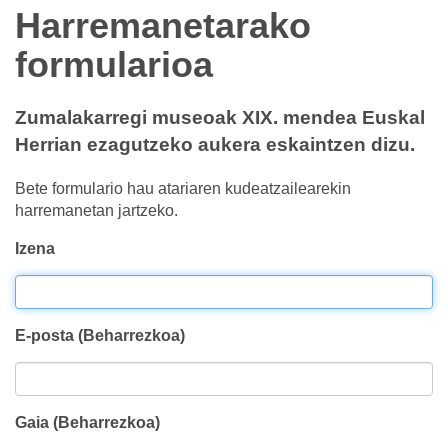
Harremanetarako
formularioa
Zumalakarregi museoak XIX. mendea Euskal
Herrian ezagutzeko aukera eskaintzen dizu.
Bete formulario hau atariaren kudeatzailearekin
harremanetan jartzeko.
Izena
E-posta (Beharrezkoa)
Gaia (Beharrezkoa)