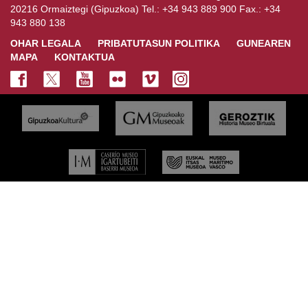
20216 Ormaiztegi (Gipuzkoa) Tel.: +34 943 889 900 Fax.: +34
943 880 138
OHAR LEGALA
PRIBATUTASUN POLITIKA
GUNEAREN
MAPA
KONTAKTUA