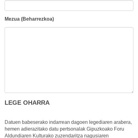
Mezua (Beharrezkoa)
LEGE OHARRA
Datuen babeserako indarrean dagoen legediaren arabera,
hemen adierazitako datu pertsonalak Gipuzkoako Foru
Aldundiaren Kulturako zuzendaritza nagusiaren