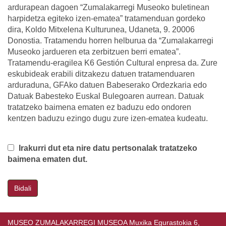
ardurapean dagoen “Zumalakarregi Museoko buletinean
harpidetza egiteko izen-ematea” tratamenduan gordeko
dira, Koldo Mitxelena Kulturunea, Udaneta, 9. 20006
Donostia. Tratamendu horren helburua da “Zumalakarregi
Museoko jardueren eta zerbitzuen berri ematea”.
Tratamendu-eragilea K6 Gestión Cultural enpresa da. Zure
eskubideak erabili ditzakezu datuen tratamenduaren
arduraduna, GFAko datuen Babeserako Ordezkaria edo
Datuak Babesteko Euskal Bulegoaren aurrean. Datuak
tratatzeko baimena ematen ez baduzu edo ondoren
kentzen baduzu ezingo dugu zure izen-ematea kudeatu.
Irakurri dut eta nire datu pertsonalak tratatzeko
baimena ematen dut.
Bidali
MUSEO ZUMALAKARREGI MUSEOA Muxika Egurastokia 6,