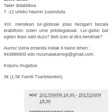
Tailer didaktikoa
7 -12 urteko haurrei zuzenduta.
XIX. mendean lur-globoak jolas hezigarri bezala
erabiltzen zuten ume pribilegiatuak. Lur-globo bat
egiten ikasi nahi duzu? Beti izan al dira berdinak?
Aurrez izena emanda irailak 8 baino lehen :
943889900 edo mzumalakarregi@gmail.com.
Kopuru mugatua
3€ (1,5€ Famili Txartelarekin).
2017/09/09 16:30
-
2017/10/09
NOIZ
18:30