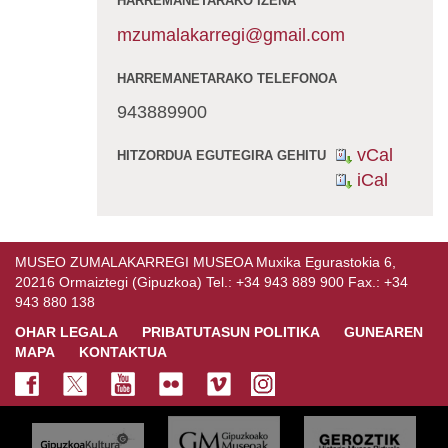
HARREMANETARAKO IZENA
mzumalakarregi@gmail.com
HARREMANETARAKO TELEFONOA
943889900
vCal
HITZORDUA EGUTEGIRA GEHITU
iCal
MUSEO ZUMALAKARREGI MUSEOA Muxika Egurastokia 6,
20216 Ormaiztegi (Gipuzkoa) Tel.: +34 943 889 900 Fax.: +34
943 880 138
OHAR LEGALA
PRIBATUTASUN POLITIKA
GUNEAREN
MAPA
KONTAKTUA