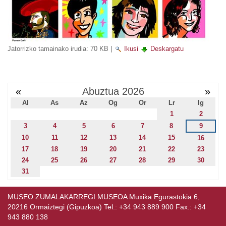
Jatorrizko tamainako irudia:
70 KB
|
Ikusi
Deskargatu
«
Abuztua 2026
»
Al
As
Az
Og
Or
Lr
Ig
1
2
3
4
5
6
7
8
9
10
11
12
13
14
15
16
17
18
19
20
21
22
23
24
25
26
27
28
29
30
31
MUSEO ZUMALAKARREGI MUSEOA Muxika Egurastokia 6,
20216 Ormaiztegi (Gipuzkoa) Tel.: +34 943 889 900 Fax.: +34
943 880 138