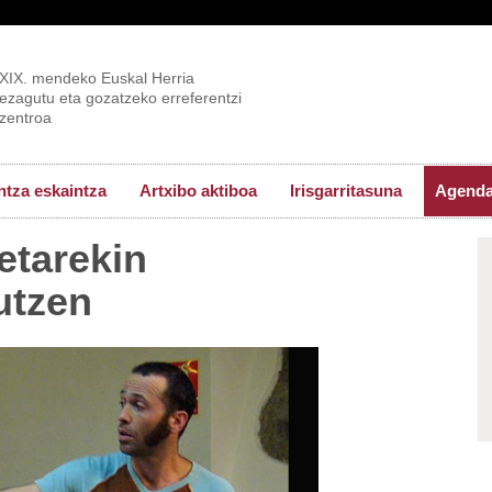
XIX. mendeko Euskal Herria
ezagutu eta gozatzeko erreferentzi
zentroa
tza eskaintza
Artxibo aktiboa
Irisgarritasuna
Agend
etarekin
utzen