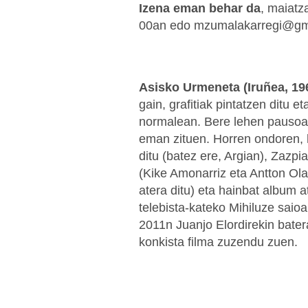
Izena eman behar da
, maiatz
00an edo mzumalakarregi@gm
Asisko Urmeneta (Iruñea, 19
gain, grafitiak pintatzen ditu e
normalean. Bere lehen pausoak
eman zituen. Horren ondoren, 
ditu (batez ere, Argian), Zazp
(Kike Amonarriz eta Antton Ola
atera ditu) eta hainbat album a
telebista-kateko Mihiluze saio
2011n Juanjo Elordirekin bater
konkista filma zuzendu zuen.