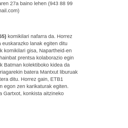
aren 27a baino lehen (943 88 99
ail.com)
65)
komikilari nafarra da. Horrez
ta euskarazko lanak egiten ditu
 komikilari gisa, Napartheid-en
hainbat prentsa kolaborazio egin
iak Batman kolektiboko kidea da
riagarekin batera Mantxut liburuak
tera ditu. Horrez gain, ETB1
an egon zen karikaturak egiten.
a Gartxot, konkista aitzineko