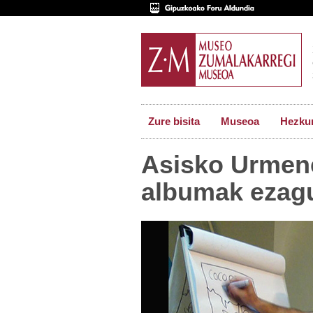
Zure bisita
Museoa
Hezkun
Asisko Urmen
albumak ezag