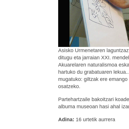
Asisko Urmenetaren laguntza
ditugu eta jarraian XXI. mend
Akuarelaren naturalismoa esk
hartuko du grabatuaren lekua.
mugatuko: giltzak ere emango d
osatzeko.
Partehartzaile bakoitzari koad
albuma museoan hasi ahal izan
Adina:
16 urtetik aurrera