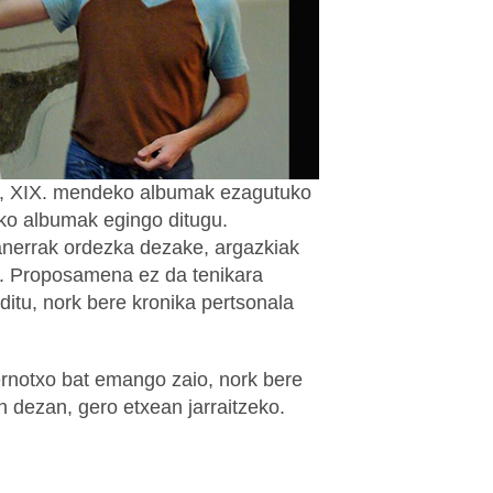
z, XIX. mendeko albumak ezagutuko
eko albumak egingo ditugu.
anerrak ordezka dezake, argazkiak
.. Proposamena ez da tenikara
itu, nork bere kronika pertsonala
ernotxo bat emango zaio, nork bere
 dezan, gero etxean jarraitzeko.