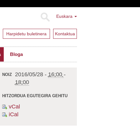
Euskara
Harpidetu buletinera
Kontaktua
a
Bloga
2016/05/28
-
16:00
-
NOIZ
18:00
HITZORDUA EGUTEGIRA GEHITU
vCal
iCal