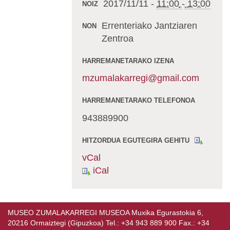
2017/11/11
-
11:00
-
13:00
NOIZ
Errenteriako Jantziaren
NON
Zentroa
HARREMANETARAKO IZENA
mzumalakarregi@gmail.com
HARREMANETARAKO TELEFONOA
943889900
HITZORDUA EGUTEGIRA GEHITU
vCal
iCal
MUSEO ZUMALAKARREGI MUSEOA Muxika Egurastokia 6,
20216 Ormaiztegi (Gipuzkoa) Tel.: +34 943 889 900 Fax.: +34