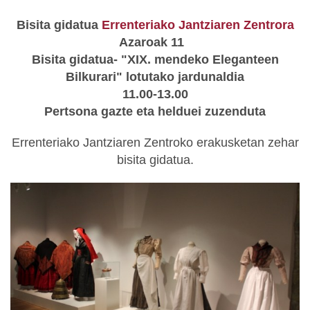
Bisita gidatua
Errenteriako Jantziaren Zentrora
Azaroak 11
Bisita gidatua- "XIX. mendeko Eleganteen
Bilkurari" lotutako jardunaldia
11.00-13.00
Pertsona gazte eta helduei zuzenduta
Errenteriako Jantziaren Zentroko erakusketan zehar
bisita gidatua.