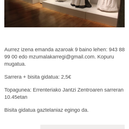
Aurrez izena emanda azaroak 9 baino lehen: 943 88
99 00 edo mzumalakarregi@gmail.com. Kopuru
mugatua.
Sarrera + bisita gidatua: 2,5€
Topagunea: Errenteriako Jantzi Zentroaren sarreran
10.45etan
Bisita gidatua gaztelaniaz egingo da.