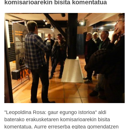
komisarioarekin bisita komentatua
"Leopoldina Rosa: gaur egungo istorioa" aldi
baterako erakusketaren komisarioarekin bisita
komentatua. Aurre erreserba egitea gomendatzen