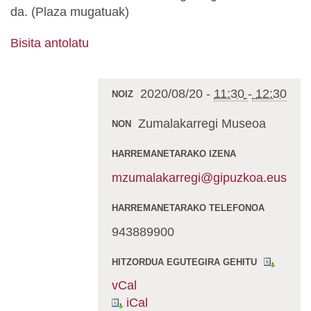
da. (Plaza mugatuak)
Bisita antolatu
2020/08/20
-
11:30
-
12:30
NOIZ
Zumalakarregi Museoa
NON
HARREMANETARAKO IZENA
mzumalakarregi@gipuzkoa.eus
HARREMANETARAKO TELEFONOA
943889900
HITZORDUA EGUTEGIRA GEHITU
vCal
iCal