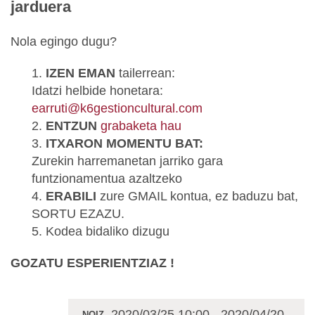
jarduera
Nola egingo dugu?
1.
IZEN EMAN
tailerrean:
Idatzi helbide honetara:
earruti@k6gestioncultural.com
2.
ENTZUN
grabaketa hau
3.
ITXARON MOMENTU BAT:
Zurekin harremanetan jarriko gara
funtzionamentua azaltzeko
4.
ERABILI
zure GMAIL kontua, ez baduzu bat,
SORTU EZAZU.
5. Kodea bidaliko dizugu
GOZATU ESPERIENTZIAZ !
2020/03/25 10:00
-
2020/04/20
NOIZ