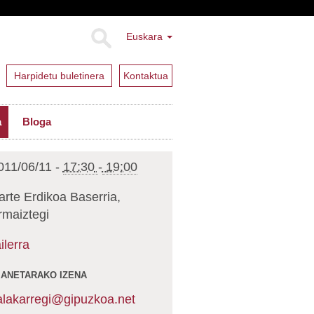
Euskara
Harpidetu buletinera
Kontaktua
a
Bloga
011/06/11
-
17:30
-
19:00
iarte Erdikoa Baserria,
rmaiztegi
ailerra
ANETARAKO IZENA
lakarregi@gipuzkoa.net