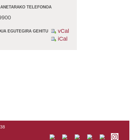
ANETARAKO TELEFONOA
9900
vCal
DUA EGUTEGIRA GEHITU
iCal
138