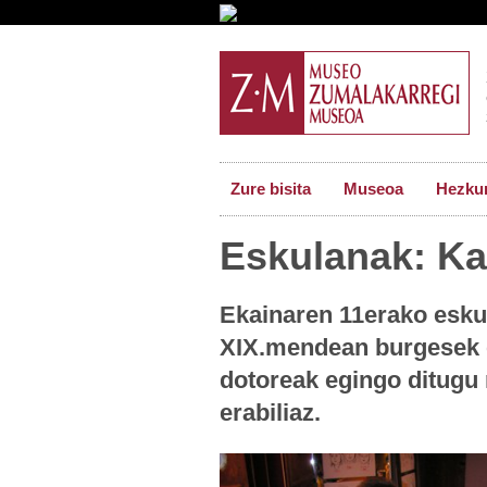
Zure bisita
Museoa
Hezkun
Eskulanak: Ka
Ekainaren 11erako eskul
XIX.mendean burgesek er
dotoreak egingo ditugu 
erabiliaz.