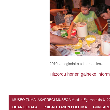
2010ean egindako txistera tailerra.
Hitzordu honen gaineko infor
MUSEO ZUMALAKARREGI MUSEOA Muxika Egurastokia 6, 20216 
OHAR LEGALA
PRIBATUTASUN POLITIKA
GUNEARE