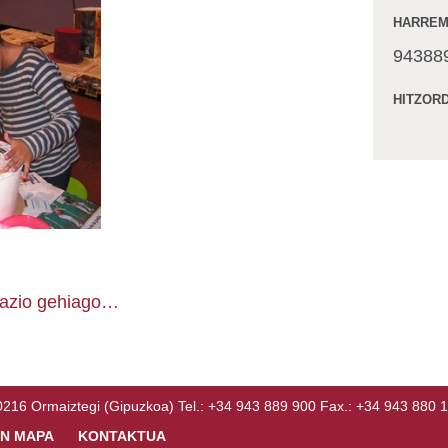
HARREM
94388
HITZOR
mazio gehiago…
Ormaiztegi (Gipuzkoa) Tel.: +34 943 889 900 Fax.: +34 943 880 
N MAPA
KONTAKTUA