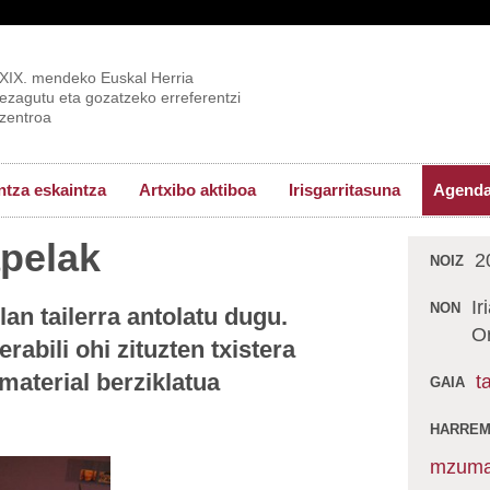
XIX. mendeko Euskal Herria
ezagutu eta gozatzeko erreferentzi
zentroa
tza eskaintza
Artxibo aktiboa
Irisgarritasuna
Agend
pelak
2
NOIZ
Ir
NON
an tailerra antolatu dugu.
O
abili ohi zituzten txistera
material berziklatua
t
GAIA
HARREM
mzuma