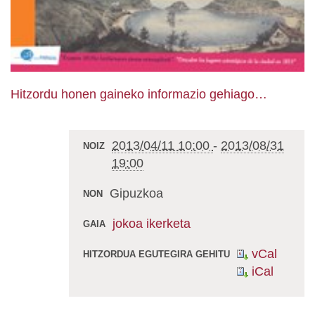
Hitzordu honen gaineko informazio gehiago…
2013/04/11 10:00
-
2013/08/31
NOIZ
19:00
Gipuzkoa
NON
jokoa
ikerketa
GAIA
vCal
HITZORDUA EGUTEGIRA GEHITU
iCal