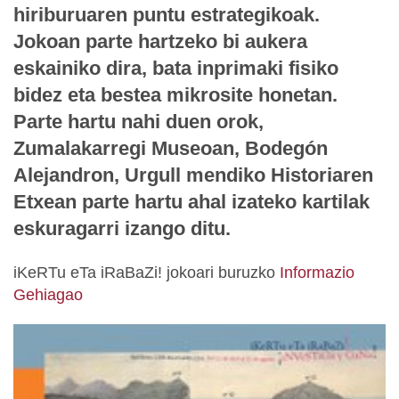
hiriburuaren puntu estrategikoak.
Jokoan parte hartzeko bi aukera
eskainiko dira, bata inprimaki fisiko
bidez eta bestea mikrosite honetan.
Parte hartu nahi duen orok,
Zumalakarregi Museoan, Bodegón
Alejandron, Urgull mendiko Historiaren
Etxean parte hartu ahal izateko kartilak
eskuragarri izango ditu.
iKeRTu eTa iRaBaZi! jokoari buruzko
Informazio
Gehiagao