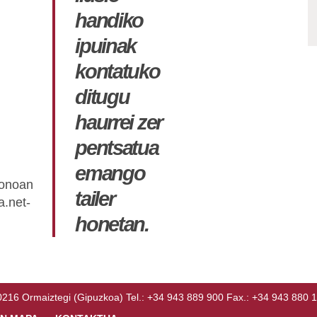
handiko
ipuinak
kontatuko
ditugu
haurrei zer
pentsatua
emango
fonoan
tailer
.net-
honetan.
Ormaiztegi (Gipuzkoa) Tel.: +34 943 889 900 Fax.: +34 943 880 