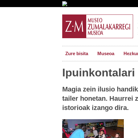
Zure bisita
Museoa
Hezkun
Ipuinkontalari 
Magia zein ilusio handi
tailer honetan. Haurrei
istorioak izango dira.