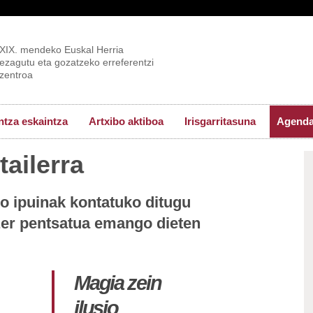
XIX. mendeko Euskal Herria
ezagutu eta gozatzeko erreferentzi
zentroa
tza eskaintza
Artxibo aktiboa
Irisgarritasuna
Agend
tailerra
ko ipuinak kontatuko ditugu
 zer pentsatua emango dieten
Magia zein
ilusio