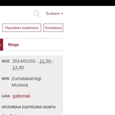
Euskara
Harpidetu buletinera
Kontaktua
a
Bloga
2014/01/02
-
11:30
-
NOIZ
13:30
Zumalakarregi
NON
Museoa
gabonak
GAIA
HITZORDUA EGUTEGIRA GEHITU