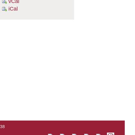
vCal
iCal
138