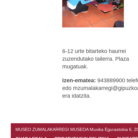
6-12 urte bitarteko haurrei
zuzendutako tailerra. Plaza
mugatuak.
Izen-ematea:
943889900 tele
edo mzumalakarregi@gipuzkoa
era idatzita.
MUSEO ZUMALAKARREGI MUSEOA Muxika Egurastokia 6, 20216 