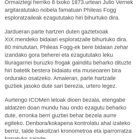
Ormaiztegi herriko 8 txoko 1873.urtean Julio Vernek
argitaratutako nobela famatuan Phileas Fogg
esploratzaileak ezagututako hiri bihurtuko dira.
Jardueran parte hartzen duten gaztetxoak
XIX.mendeko bidaiari esploratzaile bihurtuko dira.
80 minututan, Phileas Fogg-ek bere bidaian zehar
izandako gora beherei eta ezagututako leku
liluragarriei buruzko frogak gainditu beharko dituzte
hiri batetik bestera bidaiatu eta museoaren bira
ordurako osatzeko. Amaieran, parte hartzaile
guztiek jasoko dute sari berezia, urtero legez.
Aurtengo ICOMen leloak dioen bezala, etengabe
aldatzen doan mundu hau ondo ezagutu beharko
dute, erronka berri guztiei behar bezela aurre
egiteko. Denbora/kokapena kontrolatu ahal izateko
berriz, talde bakoitzari kronometroa eta iparrorratza
banatuko zaiode.