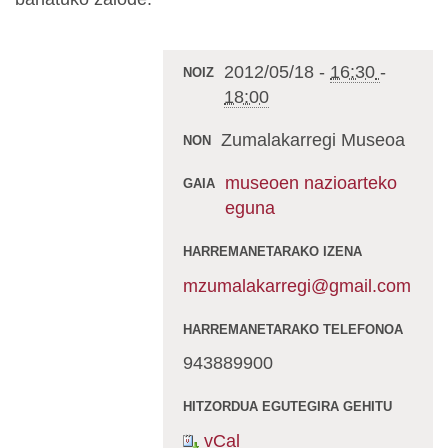
2012/05/18
-
16:30
-
NOIZ
18:00
Zumalakarregi Museoa
NON
museoen nazioarteko
GAIA
eguna
HARREMANETARAKO IZENA
mzumalakarregi@gmail.com
HARREMANETARAKO TELEFONOA
943889900
HITZORDUA EGUTEGIRA GEHITU
vCal