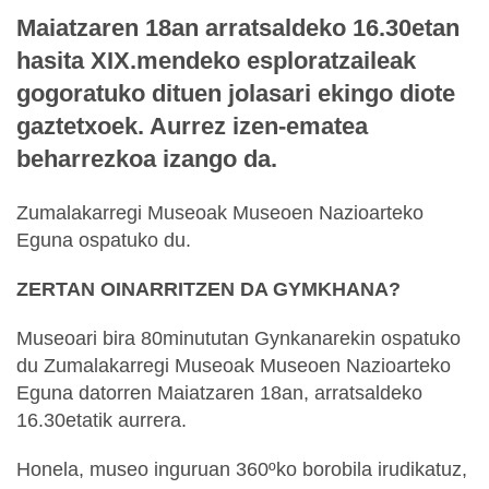
Maiatzaren 18an arratsaldeko 16.30etan
hasita XIX.mendeko esploratzaileak
gogoratuko dituen jolasari ekingo diote
gaztetxoek. Aurrez izen-ematea
beharrezkoa izango da.
Zumalakarregi Museoak Museoen Nazioarteko
Eguna ospatuko du.
ZERTAN OINARRITZEN DA GYMKHANA?
Museoari bira 80minututan Gynkanarekin ospatuko
du Zumalakarregi Museoak Museoen Nazioarteko
Eguna datorren Maiatzaren 18an, arratsaldeko
16.30etatik aurrera.
Honela, museo inguruan 360ºko borobila irudikatuz,