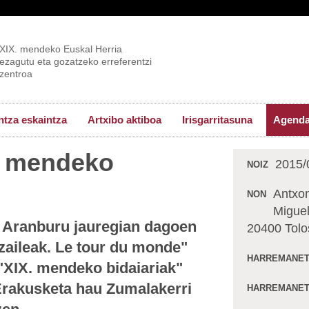
XIX. mendeko Euskal Herria
ezagutu eta gozatzeko erreferentzi
zentroa
tza eskaintza
Artxibo aktiboa
Irisgarritasuna
Agend
X. mendeko
2015/
NOIZ
Antxon
NON
Miguel
o Aranburu jauregian dagoen
20400 Tolo
zaileak. Le tour du monde"
HARREMANET
 "XIX. mendeko bidaiariak"
 Erakusketa hau Zumalakerri
HARREMANET