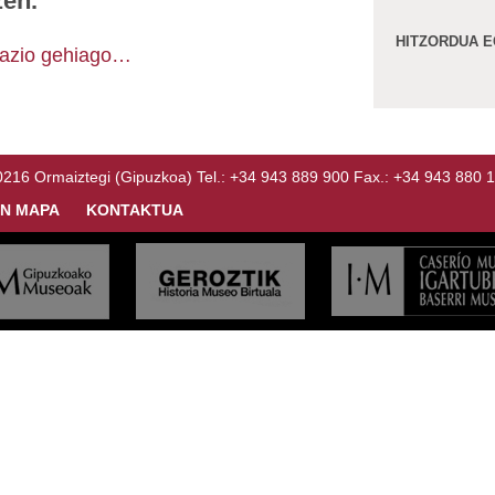
zen.
HITZORDUA E
mazio gehiago…
Ormaiztegi (Gipuzkoa) Tel.: +34 943 889 900 Fax.: +34 943 880 
N MAPA
KONTAKTUA