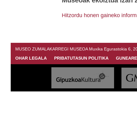
Museoak ekoiztua izan 
Hitzordu honen gaineko infor
MUSEO ZUMALAKARREGI MUSEOA Muxika Egurastokia 6, 20216 
OHAR LEGALA
PRIBATUTASUN POLITIKA
GUNEARE