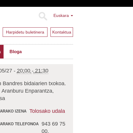
Euskara
Harpidetu buletinera
Kontaktua
a
Bloga
05/27
-
20:00
-
21:30
 Bandres bidaiarien txokoa.
 Aranburu Enparantza,
sa
Tolosako udala
ARAKO IZENA
943 69 75
ARAKO TELEFONOA
00.