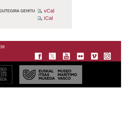
vCal
GUTEGIRA GEHITU
iCal
138