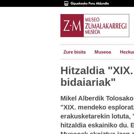
Zure bisita
Museoa
Hezkun
Hitzaldia "XI
bidaiariak"
Mikel Alberdik Tolosak
"XIX. mendeko esplorat
erakusketarekin lotuta,
hitzaldia eskainiko du.