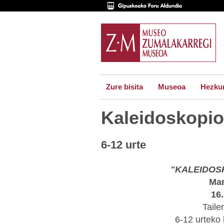
Zure bisita
Museoa
Hezkun
Kaleidoskopio
6-12 urte
"KALEIDOS
Mar
16
Taile
6-12 urteko