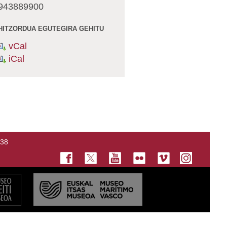
943889900
HITZORDUA EGUTEGIRA GEHITU
vCal
iCal
138