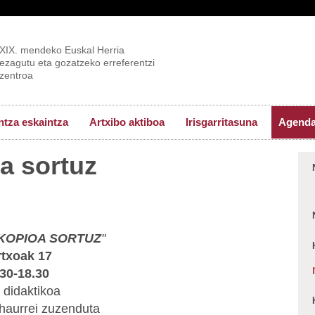
XIX. mendeko Euskal Herria
ezagutu eta gozatzeko erreferentzi
zentroa
tza eskaintza
Artxibo aktiboa
Irisgarritasuna
Agend
a sortuz
KOPIOA SORTUZ
"
txoak 17
.30-18.30
r didaktikoa
 haurrei zuzenduta