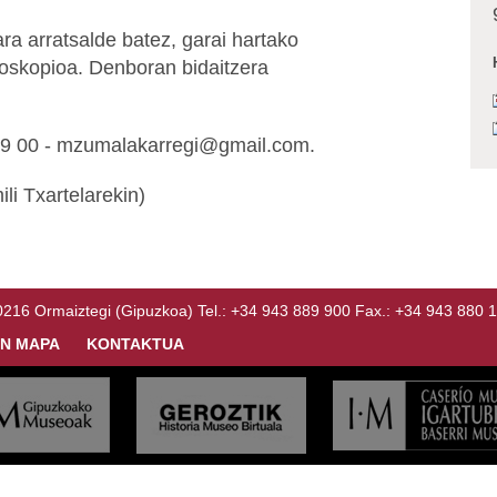
 arratsalde batez, garai hartako
idoskopioa. Denboran bidaitzera
99 00 - mzumalakarregi@gmail.com
.
li Txartelarekin)
Ormaiztegi (Gipuzkoa) Tel.: +34 943 889 900 Fax.: +34 943 880 
N MAPA
KONTAKTUA