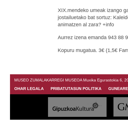
XIX.mendeko umeak izango gara
jostailuetako bat sortuz: Kale
animatzen al zara? +info
Aurrez izena emanda
943 88 
Kopuru mugatua.
3€ (1,5€ Fami
MUSEO ZUMALAKARREGI MUSEOA Muxika Egurastokia 6, 20216 
OHAR LEGALA
PRIBATUTASUN POLITIKA
GUNEARE