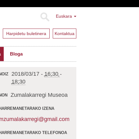
Euskara
Harpidetu buletinera
Kontaktua
a
Bloga
2018/03/17
-
16:30
-
NOIZ
18:30
Zumalakarregi Museoa
NON
HARREMANETARAKO IZENA
mzumalakarregi@gmail.com
HARREMANETARAKO TELEFONOA