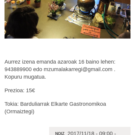
Aurrez izena emanda azaroak 16 baino lehen:
943889900 edo mzumalakarregi@gmail.com .
Kopuru mugatua.
Prezioa: 15€
Tokia: Barduliarrak Elkarte Gastronomikoa
(Ormaiztegi)
2017/11/18
-
09:00
-
NOIZ