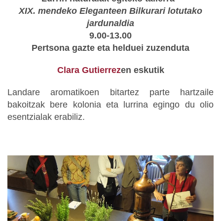
XIX. mendeko Eleganteen Bilkurari lotutako
jardunaldia
9.00-13.00
Pertsona gazte eta helduei zuzenduta
Clara Gutierrez
en eskutik
Landare aromatikoen bitartez parte hartzaile
bakoitzak bere kolonia eta lurrina egingo du olio
esentzialak erabiliz.