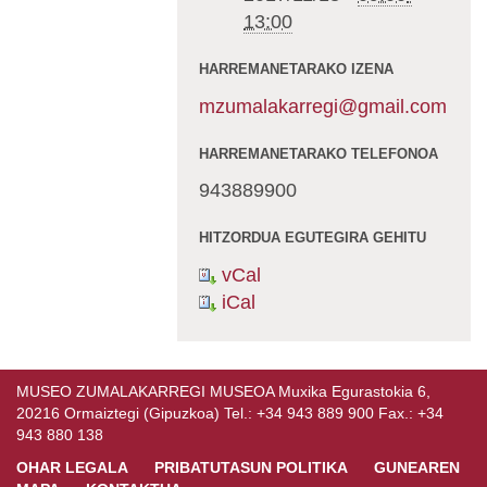
13:00
HARREMANETARAKO IZENA
mzumalakarregi@gmail.com
HARREMANETARAKO TELEFONOA
943889900
HITZORDUA EGUTEGIRA GEHITU
vCal
iCal
MUSEO ZUMALAKARREGI MUSEOA Muxika Egurastokia 6,
20216 Ormaiztegi (Gipuzkoa) Tel.: +34 943 889 900 Fax.: +34
943 880 138
OHAR LEGALA
PRIBATUTASUN POLITIKA
GUNEAREN