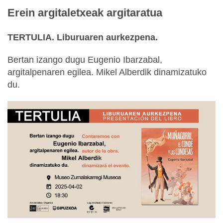
Erein argitaletxeak argitaratua
T
ERTULIA. Liburuaren aurkezpena.
Bertan izango dugu Eugenio Ibarzabal,
argitalpenaren egilea. Mikel Alberdik dinamizatuko
du.