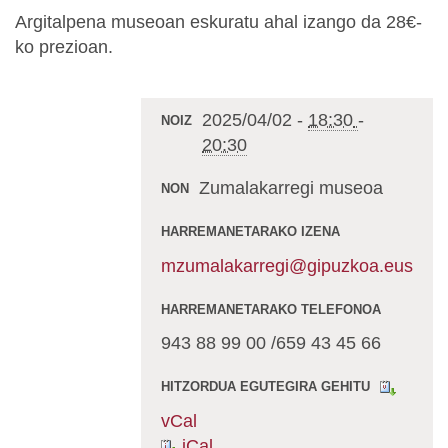
Argitalpena museoan eskuratu ahal izango da 28€-
ko prezioan.
2025/04/02
-
18:30
-
NOIZ
20:30
Zumalakarregi museoa
NON
HARREMANETARAKO IZENA
mzumalakarregi@gipuzkoa.eus
HARREMANETARAKO TELEFONOA
943 88 99 00 /659 43 45 66
HITZORDUA EGUTEGIRA GEHITU
vCal
iCal