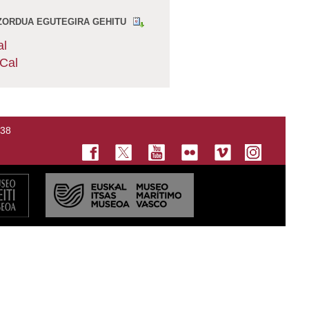
ZORDUA EGUTEGIRA GEHITU
al
iCal
138