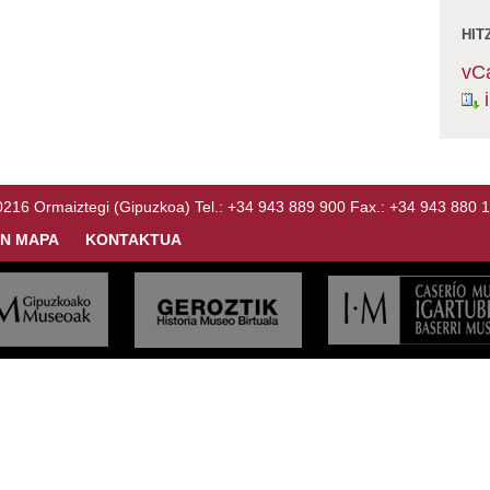
HIT
vC
Ormaiztegi (Gipuzkoa) Tel.: +34 943 889 900 Fax.: +34 943 880 
N MAPA
KONTAKTUA