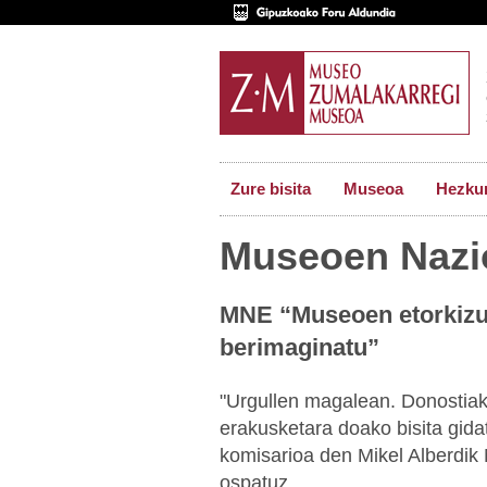
Zure bisita
Museoa
Hezkun
Museoen Nazi
MNE “Museoen etorkizun
berimaginatu”
"Urgullen magalean. Donostia
erakusketara doako bisita gid
komisarioa den Mikel Alberdi
ospatuz.