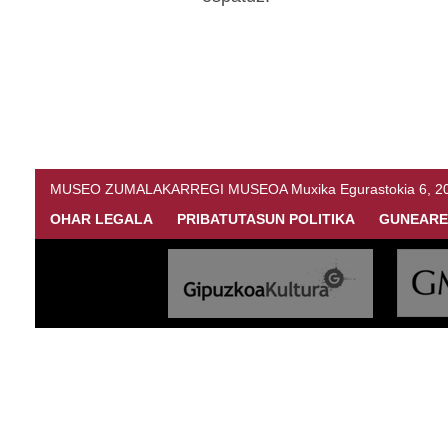
MUSEO ZUMALAKARREGI MUSEOA Muxika Egurastokia 6, 20216 
OHAR LEGALA
PRIBATUTASUN POLITIKA
GUNEARE