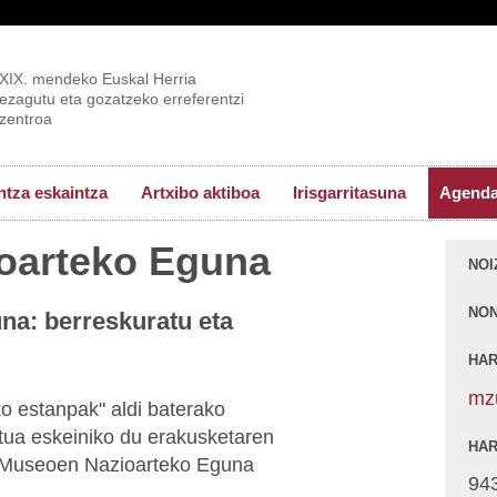
XIX. mendeko Euskal Herria
ezagutu eta gozatzeko erreferentzi
zentroa
tza eskaintza
Artxibo aktiboa
Irisgarritasuna
Agend
oarteko Eguna
NOI
NO
a: berreskuratu eta
HAR
mz
ko estanpak"
aldi baterako
atua eskeiniko du erakusketaren
HA
k Museoen Nazioarteko Eguna
94