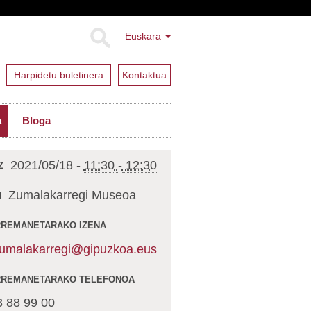
Euskara
Harpidetu buletinera
Kontaktua
a
Bloga
2021/05/18
-
11:30
-
12:30
Z
Zumalakarregi Museoa
N
REMANETARAKO IZENA
umalakarregi@gipuzkoa.eus
RREMANETARAKO TELEFONOA
3 88 99 00