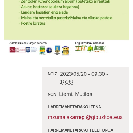
2023/05/20
-
09:30
-
NOIZ
15:30
Lierni. Mutiloa
NON
HARREMANETARAKO IZENA
mzumalakarregi@gipuzkoa.eus
HARREMANETARAKO TELEFONOA