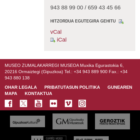
943 88 99 00 / 659 43 45 66
HITZORDUA EGUTEGIRA GEHITU
vCal
iCal
MUSEO ZUMALAKARREGI MUSEOA Muxika Egurastokia 6,
20216 Ormaiztegi (Gipuzkoa) Tel.: +34 943 889 900 Fax.: +34
943 880 138
OHAR LEGALA
PRIBATUTASUN POLITIKA
GUNEAREN
MAPA
KONTAKTUA