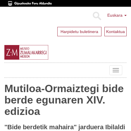
Euskara
Harpidetu buletinera
Kontaktua
Toggle
navigat
Mutiloa-Ormaiztegi bide
berde egunaren XIV.
edizioa
"Bide berdetik mahaira" jarduera Ibilaldi