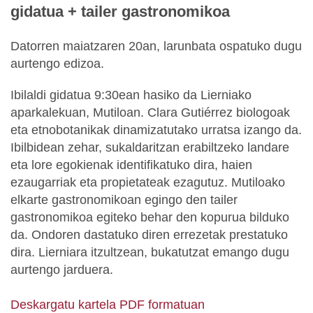
gidatua + tailer gastronomikoa
Datorren maiatzaren 20an, larunbata ospatuko dugu
aurtengo edizoa.
Ibilaldi gidatua 9:30ean hasiko da Lierniako
aparkalekuan, Mutiloan. Clara Gutiérrez biologoak
eta etnobotanikak dinamizatutako urratsa izango da.
Ibilbidean zehar, sukaldaritzan erabiltzeko landare
eta lore egokienak identifikatuko dira, haien
ezaugarriak eta propietateak ezagutuz. Mutiloako
elkarte gastronomikoan egingo den tailer
gastronomikoa egiteko behar den kopurua bilduko
da. Ondoren dastatuko diren errezetak prestatuko
dira. Lierniara itzultzean, bukatutzat emango dugu
aurtengo jarduera.
Deskargatu kartela PDF formatuan