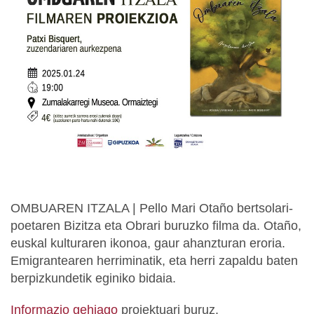
OMBUAREN ITZALA | Pello Mari Otaño bertsolari-
poetaren Bizitza eta Obrari buruzko filma da. Otaño,
euskal kulturaren ikonoa, gaur ahanzturan eroria.
Emigrantearen herriminatik, eta herri zapaldu baten
berpizkundetik eginiko bidaia.
Informazio gehiago
proiektuari buruz.