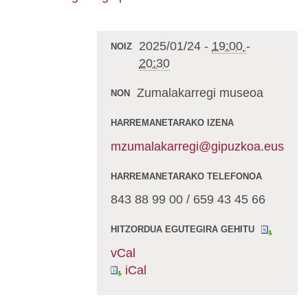
2025/01/24
-
19:00
-
NOIZ
20:30
Zumalakarregi museoa
NON
HARREMANETARAKO IZENA
mzumalakarregi@gipuzkoa.eus
HARREMANETARAKO TELEFONOA
843 88 99 00 / 659 43 45 66
HITZORDUA EGUTEGIRA GEHITU
vCal
iCal