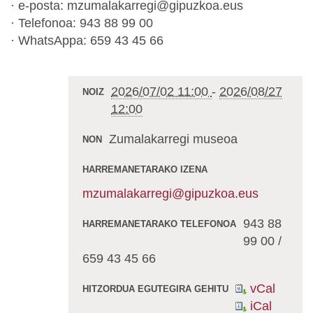
· e-posta: mzumalakarregi@gipuzkoa.eus
· Telefonoa: 943 88 99 00
· WhatsAppa: 659 43 45 66
2026/07/02 11:00
-
2026/08/27
NOIZ
12:00
Zumalakarregi museoa
NON
HARREMANETARAKO IZENA
mzumalakarregi@gipuzkoa.eus
943 88
HARREMANETARAKO TELEFONOA
99 00 /
659 43 45 66
vCal
HITZORDUA EGUTEGIRA GEHITU
iCal