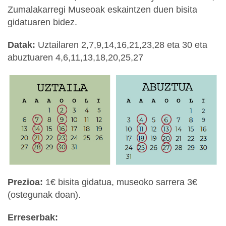
Zumalakarregi Museoak eskaintzen duen bisita
gidatuaren bidez.
Datak:
Uztailaren
2,7,9,14,16,21,23,28 eta 30 eta
abuztuaren 4,6,11,13,18,20,25,27
Prezioa:
1€ bisita gidatua, museoko sarrera 3€
(ostegunak doan).
Erreserbak: