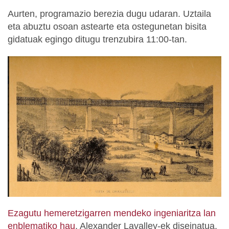
Aurten, programazio berezia dugu udaran. Uztaila
eta abuztu osoan astearte eta ostegunetan bisita
gidatuak egingo ditugu trenzubira 11:00-tan.
Ez
agutu hemeretzigarren mendeko ingeniaritza lan
enblematiko hau
, Alexander Lavalley-ek diseinatua,