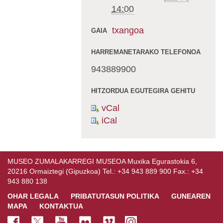
14:00
txangoa
GAIA
HARREMANETARAKO TELEFONOA
943889900
HITZORDUA EGUTEGIRA GEHITU
vCal
iCal
MUSEO ZUMALAKARREGI MUSEOA Muxika Egurastokia 6,
20216 Ormaiztegi (Gipuzkoa) Tel.: +34 943 889 900 Fax.: +34
943 880 138
OHAR LEGALA
PRIBATUTASUN POLITIKA
GUNEAREN
MAPA
KONTAKTUA