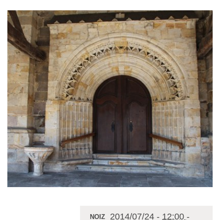
2014/07/24
-
12:00
-
NOIZ