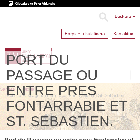
Euskara
Harpidetu buletinera
Kontaktua
PORT DU
PASSAGE OU
Toggle
navigat
ENTRE PRES
Sarrera
Bloga
Port du Passage ou entre pres Fontarrabie et St. Sebastien.
FONTARRABIE ET
ST. SEBASTIEN.
Port du Passage ou entre pres Fontarrabie et