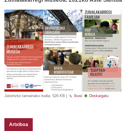
Jatorrizko tamainako irudia:
526 KB
|
Ikusi
Deskargatu
Artxiboa