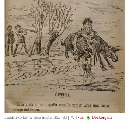
Jatorrizko tamainako irudia:
313 KB
|
Ikusi
Deskargatu