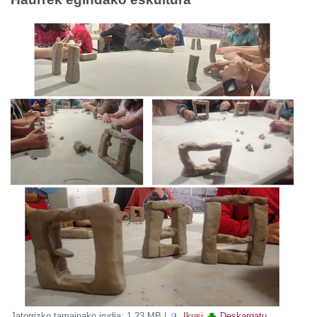
Jatorrizko tamainako irudia:
1.23 MB
|
Ikusi
Deskargatu