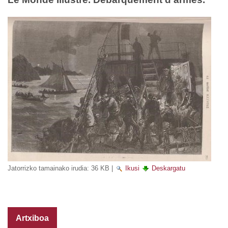
Jatorrizko tamainako irudia:
36 KB
|
Ikusi
Deskargatu
Artxiboa