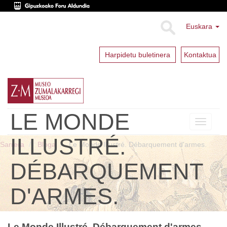
Euskara
Harpidetu buletinera
Kontaktua
LE MONDE
Toggle
navigat
ILLUSTRÉ.
Sarrera
Bloga
Le Monde Illustré. Débarquement d'armes.
DÉBARQUEMENT
D'ARMES.
Le Monde Illustré. Débarquement d'armes.