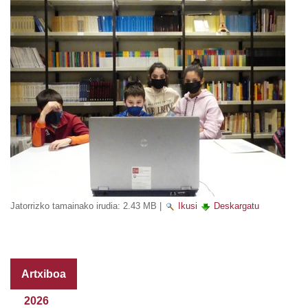
Jatorrizko tamainako irudia:
2.43 MB
|
Ikusi
Deskargatu
Artxiboa
2026