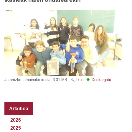
Jatorrizko tamainako irudia:
3.31 MB
|
Ikusi
Deskargatu
Artxiboa
2026
2025