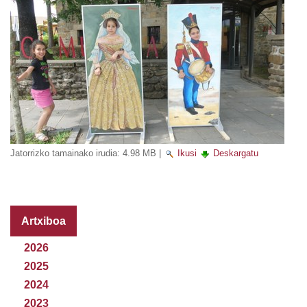
Jatorrizko tamainako irudia:
4.98 MB
|
Ikusi
Deskargatu
Artxiboa
2026
2025
2024
2023