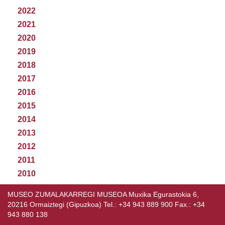
2022
2021
2020
2019
2018
2017
2016
2015
2014
2013
2012
2011
2010
MUSEO ZUMALAKARREGI MUSEOA Muxika Egurastokia 6,
20216 Ormaiztegi (Gipuzkoa) Tel.: +34 943 889 900 Fax.: +34
943 880 138