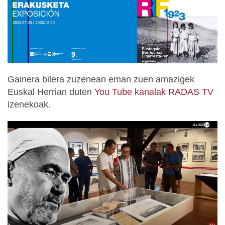
Gainera bilera zuzenean eman zuen amazigek
Euskal Herrian duten
You Tube kanalak RADAS TV
izenekoak.