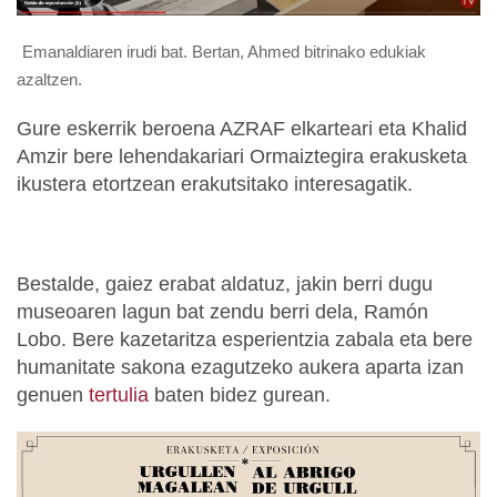
Emanaldiaren irudi bat. Bertan, Ahmed bitrinako edukiak
azaltzen.
Gure eskerrik beroena AZRAF elkarteari eta Khalid
Amzir bere lehendakariari Ormaiztegira erakusketa
ikustera etortzean erakutsitako interesagatik.
Bestalde, gaiez erabat aldatuz, jakin berri dugu
museoaren lagun bat zendu berri dela, Ramón
Lobo. Bere kazetaritza esperientzia zabala eta bere
humanitate sakona ezagutzeko aukera aparta izan
genuen
tertulia
baten bidez gurean.