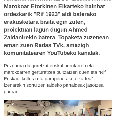
Marokoar Etorkinen Elkarteko hainbat
ordezkarik "Rif 1923" aldi baterako
erakusketara bisita egin zuten,
proiektuan lagun dugun Ahmed
Zaidanirekin batera. Topaketa zuzenean
eman zuen Radas TVk, amazigh
komunitatearen YouTubeko kanalak.
Pozgarria da guretzat euskal herritarren eta
marokoarren gerturatzea bultzatzen duen eta "Rif
Euskadi kultura eta garapenerako elkartea"
izenarekin sortu zen taldeko partaideak jasotzea
gurean.