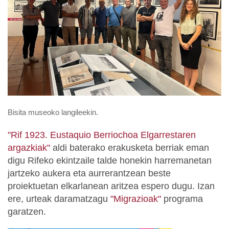
Bisita museoko langileekin.
"Rif 1923. Eustaquio Berriochoa Elgarrestaren
argazkiak"
aldi baterako erakusketa berriak eman
digu Rifeko ekintzaile talde honekin harremanetan
jartzeko aukera eta aurrerantzean beste
proiektuetan elkarlanean aritzea espero dugu. Izan
ere, urteak daramatzagu
"Migrazioak"
programa
garatzen.