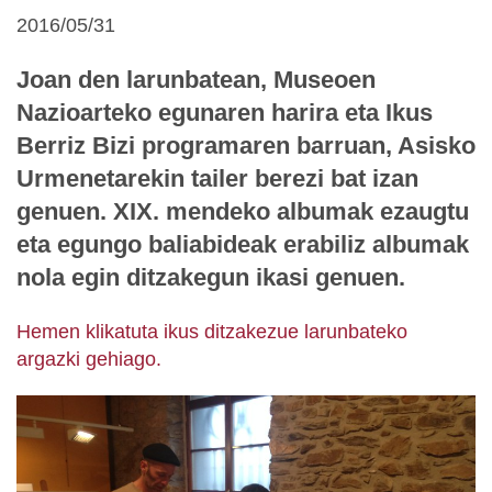
2016/05/31
Joan den larunbatean, Museoen
Nazioarteko egunaren harira eta Ikus
Berriz Bizi programaren barruan, Asisko
Urmenetarekin tailer berezi bat izan
genuen. XIX. mendeko albumak ezaugtu
eta egungo baliabideak erabiliz albumak
nola egin ditzakegun ikasi genuen.
Hemen klikatuta ikus ditzakezue larunbateko
argazki gehiago.