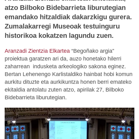
atzo Bilboko Bidebarrieta liburutegian
emandako hitzaldiak dakarzkigu gurera.
Zumalakarregi Museoak testuinguru
historikoa kokatzen lagundu zuen.
Aranzadi Zientzia Elkartea
“Begoñako argia”
proiektua garatzen ari da, auzo honetako hilerri
zaharrean indusketa arkeologiko sakona eginez.
Bertan Lehenengo Karlistaldiko hainbat hobi komun
aurkitu dituzte eta aurkikuntza honen berri emateko
ekitaldia antolatu zuten atzo, apirilak 27, Bilboko
Bidebarrieta liburutegian.