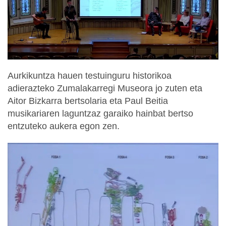
Aurkikuntza hauen testuinguru historikoa
adierazteko Zumalakarregi Museora jo zuten eta
Aitor Bizkarra bertsolaria eta Paul Beitia
musikariaren laguntzaz garaiko hainbat bertso
entzuteko aukera egon zen.