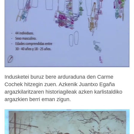
Indusketei buruz bere arduraduna den Carme
Cochek hitzegin zuen. Azkenik Juantxo Egaña
argazkilaritzaren historiagileak azken karlistaldiko
argazkien berri eman zigun.