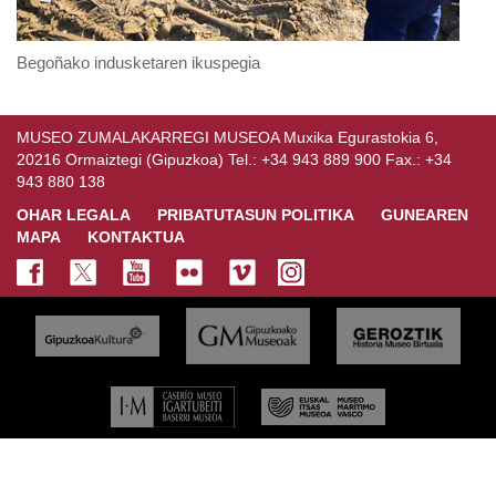
Begoñako indusketaren ikuspegia
MUSEO ZUMALAKARREGI MUSEOA Muxika Egurastokia 6,
20216 Ormaiztegi (Gipuzkoa) Tel.: +34 943 889 900 Fax.: +34
943 880 138
OHAR LEGALA
PRIBATUTASUN POLITIKA
GUNEAREN
MAPA
KONTAKTUA