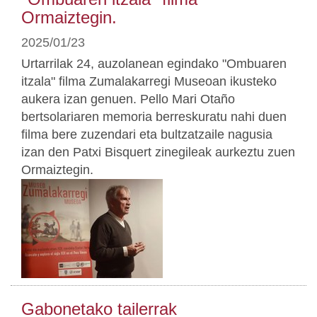
Ormaiztegin.
2025/01/23
Urtarrilak 24, auzolanean egindako "Ombuaren
itzala" filma Zumalakarregi Museoan ikusteko
aukera izan genuen. Pello Mari Otaño
bertsolariaren memoria berreskuratu nahi duen
filma bere zuzendari eta bultzatzaile nagusia
izan den Patxi Bisquert zinegileak aurkeztu zuen
Ormaiztegin.
Gabonetako tailerrak