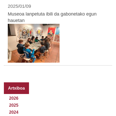
2025/01/09
Museoa lanpetuta ibili da gabonetako egun
hauetan
Artxiboa
2026
2025
2024