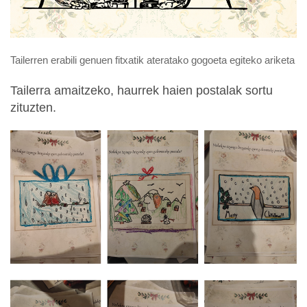
Tailerren erabili genuen fitxatik ateratako gogoeta egiteko ariketa
Tailerra amaitzeko, haurrek haien postalak sortu
zituzten.