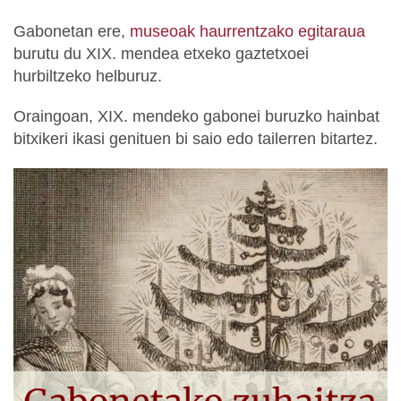
Gabonetan ere,
museoak haurrentzako egitaraua
burutu du XIX. mendea etxeko gaztetxoei
hurbiltzeko helburuz.
Oraingoan, XIX. mendeko gabonei buruzko hainbat
bitxikeri ikasi genituen bi saio edo tailerren bitartez.