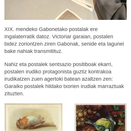
XIX. mendeko Gabonetako postalak ere
Ingalaterratik datoz. Victoriar garaian, postalen
bidez zoriontzen ziren Gabonak, senide eta lagunei
bake nahiak transmitituz.
Nahiz eta postalek sentsazio positiboak ekarri,
postalen irudiko protagonista guztiz kontrakoa
irudikatzen zuen agertoki batean azaltzen zen:
Garaiko postalek hildako txorien irudiak marraztuak
zituzten.