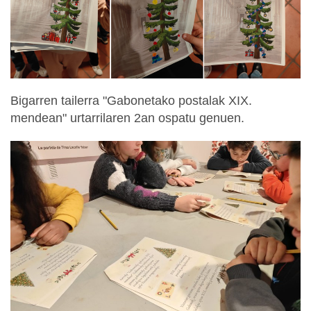
Bigarren tailerra "Gabonetako postalak XIX.
mendean" urtarrilaren 2an ospatu genuen.