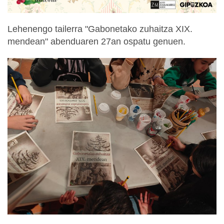
Lehenengo tailerra "Gabonetako zuhaitza XIX.
mendean" abenduaren 27an ospatu genuen.