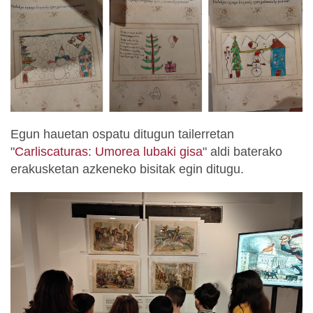
Egun hauetan ospatu ditugun tailerretan
"
Carliscaturas: Umorea lubaki gisa
" aldi baterako
erakusketan azkeneko bisitak egin ditugu.