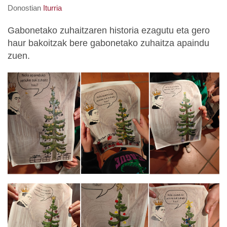
Donostian
Iturria
Gabonetako zuhaitzaren historia ezagutu eta gero
haur bakoitzak bere gabonetako zuhaitza apaindu
zuen.