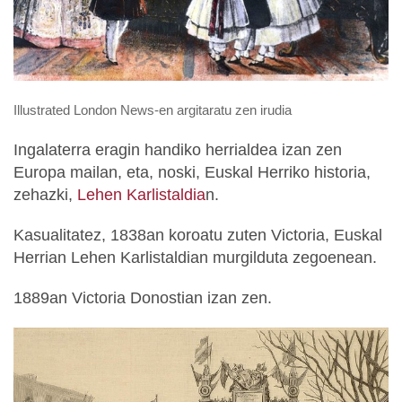
Illustrated London News-en argitaratu zen irudia
Ingalaterra eragin handiko herrialdea izan zen
Europa mailan, eta, noski, Euskal Herriko historia,
zehazki,
Lehen Karlistaldia
n.
Kasualitatez, 1838an koroatu zuten Victoria, Euskal
Herrian Lehen Karlistaldian murgilduta zegoenean.
1889an Victoria Donostian izan zen.