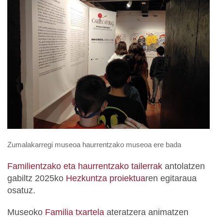
Zumalakarregi museoa haurrentzako museoa ere bada
Familientzako eta haurrentzako tailerrak
antolatzen
gabiltz 2025ko
Hezkuntza proiektua
ren egitaraua
osatuz.
Museoko
Familia txartela
ateratzera animatzen