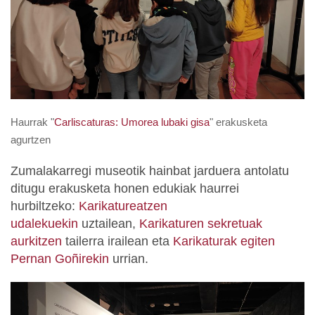
Haurrak "
Carliscaturas: Umorea lubaki gisa
" erakusketa
agurtzen
Zumalakarregi museotik hainbat jarduera antolatu
ditugu erakusketa honen edukiak haurrei
hurbiltzeko:
Karikatureatzen
udalekuekin
uztailean,
Karikaturen sekretuak
aurkitzen
tailerra irailean eta
Karikaturak egiten
Pernan Goñirekin
urrian.