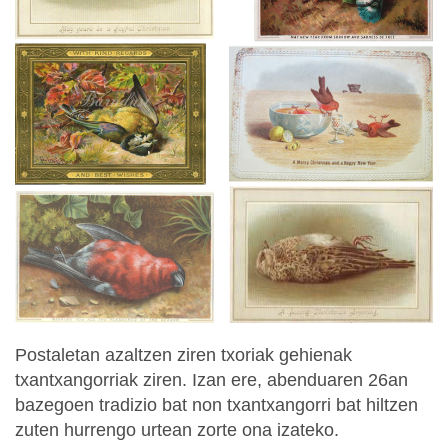
Postaletan azaltzen ziren txoriak gehienak
txantxangorriak ziren. Izan ere, abenduaren 26an
bazegoen tradizio bat non txantxangorri bat hiltzen
zuten hurrengo urtean zorte ona izateko.