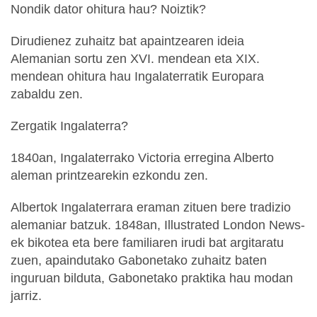
Nondik dator ohitura hau? Noiztik?
Dirudienez zuhaitz bat apaintzearen ideia
Alemanian sortu zen XVI. mendean eta XIX.
mendean ohitura hau Ingalaterratik Europara
zabaldu zen.
Zergatik Ingalaterra?
1840an, Ingalaterrako Victoria erregina Alberto
aleman printzearekin ezkondu zen.
Albertok Ingalaterrara eraman zituen bere tradizio
alemaniar batzuk. 1848an, Illustrated London News-
ek bikotea eta bere familiaren irudi bat argitaratu
zuen, apaindutako Gabonetako zuhaitz baten
inguruan bilduta, Gabonetako praktika hau modan
jarriz.