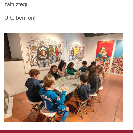
zaituztegu.
Urte berri on!