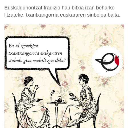
Euskaldunontzat tradizio hau bitxia izan beharko
litzateke, txantxangorria euskararen sinboloa baita.