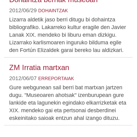
2012/06/29
DOHAINTZAK
Lizarra aldetik jaso berri ditugu bi dohaintza
bibliografiko. Lakarreko kultur eragile den Javier
Lanak XIX. mendeko bi liburu eman dizkigu.
Lizarrako karlismoaren inguruko bilduma egile
den Fortún Elizaldek garai bereko lau aldizkari.
ZM Irratia martxan
2012/06/07
ERREPORTAIAK
Gure webgunean sail berri bat martxan jartzen
dugu. "Museoaren ahotsak" izenburupean gure
lankide eta lagunekin egindako elkarrizketak eta
XIX. mendeko gai eta pertsonai desberdinei
eskeinitako saioak entzun ahal izango dituzu.