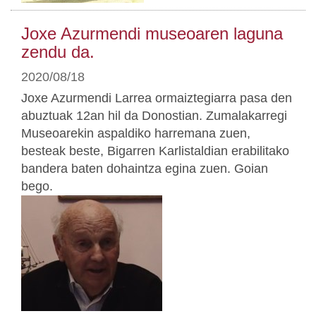
Joxe Azurmendi museoaren laguna
zendu da.
2020/08/18
Joxe Azurmendi Larrea ormaiztegiarra pasa den
abuztuak 12an hil da Donostian. Zumalakarregi
Museoarekin aspaldiko harremana zuen,
besteak beste, Bigarren Karlistaldian erabilitako
bandera baten dohaintza egina zuen. Goian
bego.