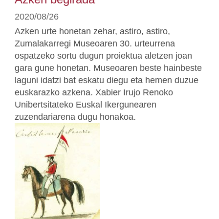
2020/08/26
Azken urte honetan zehar, astiro, astiro,
Zumalakarregi Museoaren 30. urteurrena
ospatzeko sortu dugun proiektua aletzen joan
gara gune honetan. Museoaren beste hainbeste
laguni idatzi bat eskatu diegu eta hemen duzue
euskarazko azkena. Xabier Irujo Renoko
Unibertsitateko Euskal Ikergunearen
zuzendariarena dugu honakoa.