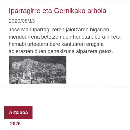
Iparragirre eta Gernikako arbola
2020/08/13
Jose Mari Iparragirreren jaiotzaren bigarren
mendeurrena betetzen den honetan, bera hil eta
hamabi urteetara bere kantuaren eragina
adierazten duen gertakizuna aipatzera gatoz.
Artxiboa
2026