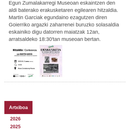
Egun Zumalakarregi Museoan eskaintzen den
aldi baterako erakusketaren egilearen hitzaldia.
Martin Garciak egundaino ezagutzen diren
Goierriko argazki zaharrenei buruzko solasaldia
eskainiko digu datorren maiatzak 12an,
arratsaldeko 18:30'tan museoan bertan.
Artxiboa
2026
2025