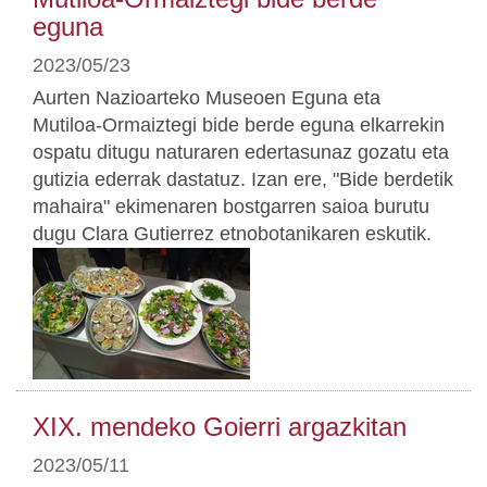
eguna
2023/05/23
Aurten Nazioarteko Museoen Eguna eta
Mutiloa-Ormaiztegi bide berde eguna elkarrekin
ospatu ditugu naturaren edertasunaz gozatu eta
gutizia ederrak dastatuz. Izan ere, "Bide berdetik
mahaira" ekimenaren bostgarren saioa burutu
dugu Clara Gutierrez etnobotanikaren eskutik.
XIX. mendeko Goierri argazkitan
2023/05/11