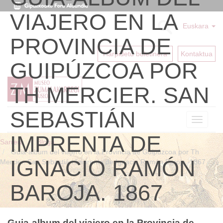
VIAJERO EN LA
Euskara
PROVINCIA DE
Harpidetu buletinera
Kontaktua
GUIPÚZCOA POR
TH MERCIER. SAN
SEBASTIÁN
Toggle
navigat
IMPRENTA DE
Sarrera
Bloga
Guia-album del viajero en la Provincia de Guipúzcoa por Th
IGNACIO RAMÓN
Mercier. San Sebastián Imprenta de Ignacio Ramón Baroja. 1867
BAROJA. 1867
Guia-album del viajero en la Provincia de