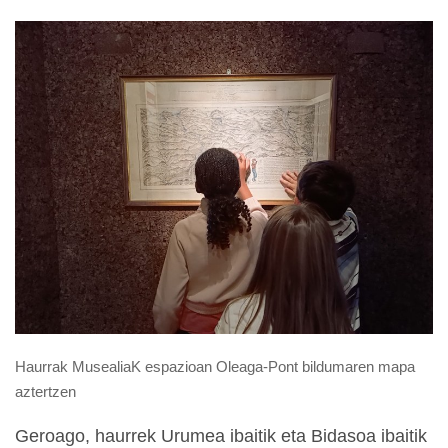
Haurrak MusealiaK espazioan Oleaga-Pont bildumaren mapa
aztertzen
Geroago, haurrek Urumea ibaitik eta Bidasoa ibaitik