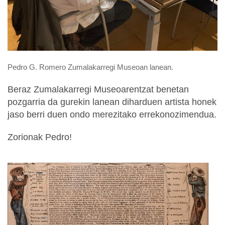
Pedro G. Romero Zumalakarregi Museoan lanean.
Beraz Zumalakarregi Museoarentzat benetan
pozgarria da gurekin lanean diharduen artista honek
jaso berri duen ondo merezitako errekonozimendua.
Zorionak Pedro!