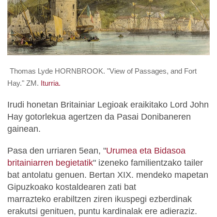
Thomas Lyde HORNBROOK. "View of Passages, and Fort
Hay." ZM.
Iturria.
Irudi honetan Britainiar Legioak eraikitako Lord John
Hay gotorlekua agertzen da Pasai Donibaneren
gainean.
Pasa den urriaren 5ean, "
Urumea eta Bidasoa
britainiarren begietatik
" izeneko familientzako tailer
bat antolatu genuen. Bertan XIX. mendeko mapetan
Gipuzkoako kostaldearen zati bat
marrazteko erabiltzen ziren ikuspegi ezberdinak
erakutsi genituen, puntu kardinalak ere adieraziz.