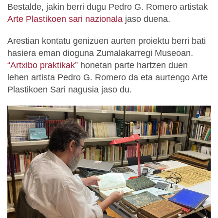
Bestalde, jakin berri dugu Pedro G. Romero artistak
Arte Plastikoen sari nazionala
jaso duena.
Arestian kontatu genizuen aurten proiektu berri bati
hasiera eman dioguna Zumalakarregi Museoan.
“Artxibo praktikak”
honetan parte hartzen duen
lehen artista Pedro G. Romero da eta aurtengo Arte
Plastikoen Sari nagusia jaso du.