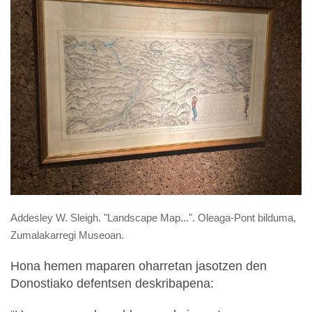
Addesley W. Sleigh. "Landscape Map...". Oleaga-Pont bilduma,
Zumalakarregi Museoan.
Hona hemen maparen oharretan jasotzen den
Donostiako defentsen deskribapena: