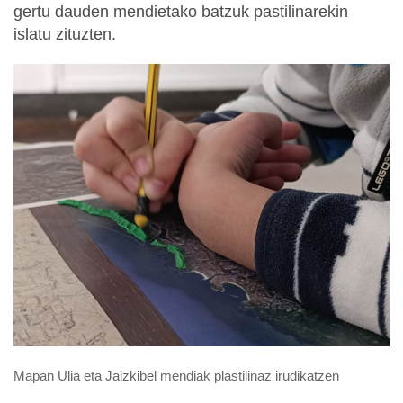
gertu dauden mendietako batzuk pastilinarekin
islatu zituzten.
Mapan Ulia eta Jaizkibel mendiak plastilinaz irudikatzen