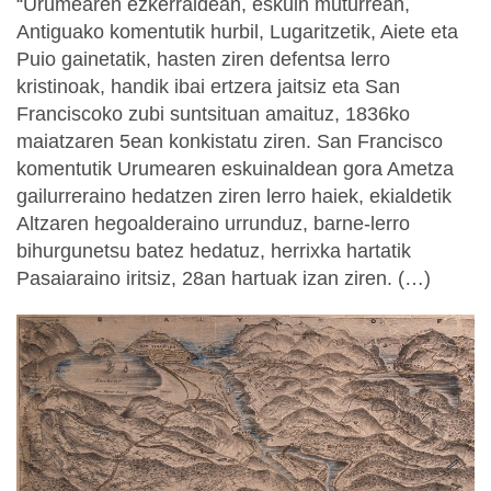
“Urumearen ezkerraldean, eskuin muturrean,
Antiguako komentutik hurbil, Lugaritzetik, Aiete eta
Puio gainetatik, hasten ziren defentsa lerro
kristinoak, handik ibai ertzera jaitsiz eta San
Franciscoko zubi suntsituan amaituz, 1836ko
maiatzaren 5ean konkistatu ziren. San Francisco
komentutik Urumearen eskuinaldean gora Ametza
gailurreraino hedatzen ziren lerro haiek, ekialdetik
Altzaren hegoalderaino urrunduz, barne-lerro
bihurgunetsu batez hedatuz, herrixka hartatik
Pasaiaraino iritsiz, 28an hartuak izan ziren. (…)