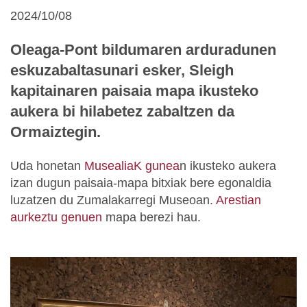
2024/10/08
Oleaga-Pont bildumaren arduradunen
eskuzabaltasunari esker, Sleigh
kapitainaren paisaia mapa ikusteko
aukera bi hilabetez zabaltzen da
Ormaiztegin.
Uda honetan
MusealiaK gunea
n ikusteko aukera
izan dugun paisaia-mapa bitxiak bere egonaldia
luzatzen du Zumalakarregi Museoan.
Arestian
aurkeztu genuen
mapa berezi hau.