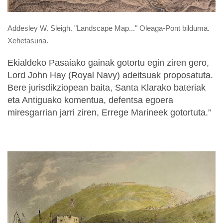
Addesley W. Sleigh. "Landscape Map..." Oleaga-Pont bilduma.
Xehetasuna.
Ekialdeko Pasaiako gainak gotortu egin ziren gero,
Lord John Hay (Royal Navy) adeitsuak proposatuta.
Bere jurisdikziopean baita, Santa Klarako bateriak
eta Antiguako komentua, defentsa egoera
miresgarrian jarri ziren, Errege Marineek gotortuta.”