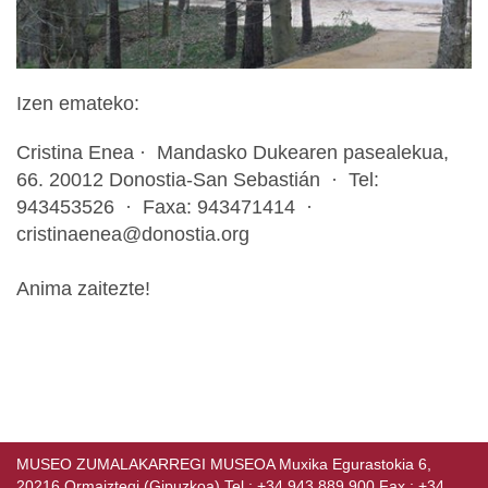
Izen emateko:
Cristina Enea · Mandasko Dukearen pasealekua,
66. 20012 Donostia-San Sebastián · Tel:
943453526 · Faxa: 943471414 ·
cristinaenea@donostia.org
Anima zaitezte!
MUSEO ZUMALAKARREGI MUSEOA Muxika Egurastokia 6,
20216 Ormaiztegi (Gipuzkoa) Tel.: +34 943 889 900 Fax.: +34