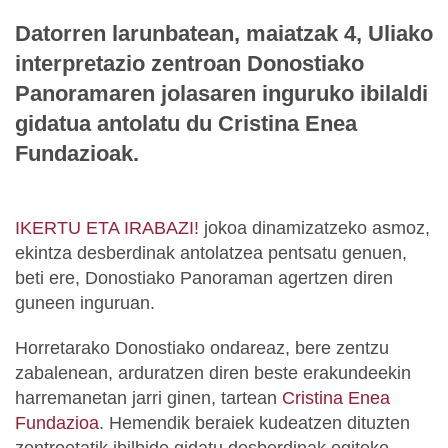
Datorren larunbatean, maiatzak 4, Uliako
interpretazio zentroan Donostiako
Panoramaren jolasaren inguruko ibilaldi
gidatua antolatu du Cristina Enea
Fundazioak.
IKERTU ETA IRABAZI!
jokoa dinamizatzeko asmoz,
ekintza desberdinak antolatzea pentsatu genuen,
beti ere, Donostiako Panoraman agertzen diren
guneen inguruan.
Horretarako Donostiako ondareaz, bere zentzu
zabalenean, arduratzen diren beste erakundeekin
harremanetan jarri ginen, tartean
Cristina Enea
Fundazioa
. Hemendik beraiek kudeatzen dituzten
zentroetatik ibilbide gidatu desberdinak egiteko