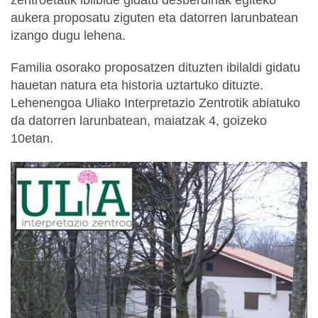
aukera proposatu ziguten eta datorren larunbatean
izango dugu lehena.
Familia osorako proposatzen dituzten ibilaldi gidatu
hauetan natura eta historia uztartuko dituzte.
Lehenengoa Uliako Interpretazio Zentrotik abiatuko
da datorren larunbatean, maiatzak 4, goizeko
10etan.