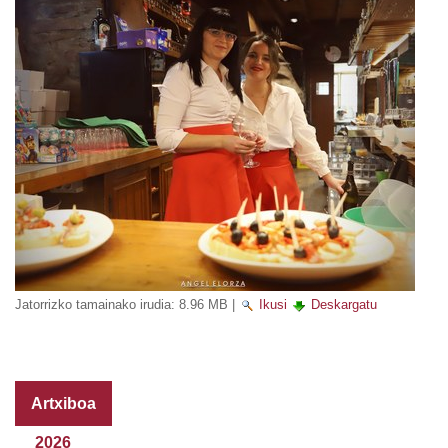
Jatorrizko tamainako irudia:
8.96 MB
|
Ikusi
Deskargatu
Artxiboa
2026